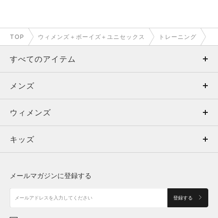
TOP
ウィメンズ＋ボーイズ＋ユニセックス
トレーニング
すべてのアイテム
メンズ
メンズ
ウィメンズ
トップス
ウィメンズ
キッズ
トップス
ボトムス
キッズ
トップス
ボトムス
シューズ
シューズ
メールマガジンに登録する
ボトムス
シューズ
アクセサリー
アクセサリー
登録する