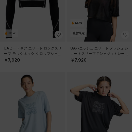
NEW
NEW
直営限定
UAヒートギア エリート ロングスリ
UAバニッシュ エリート メッシュ シ
ーブ モックネック クロップシャツ
ョートスリーブ Tシャツ（トレーニ
（トレーニング/WOMEN）
ング/WOMEN）
￥7,920
￥7,920