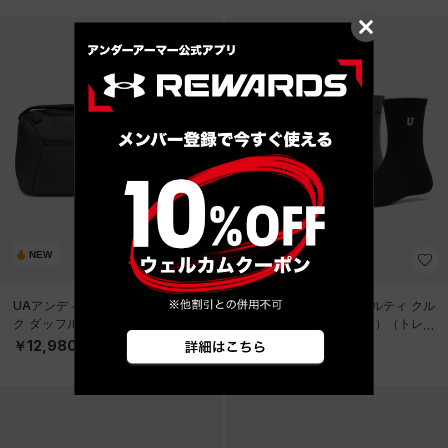
NEW
NEW
UAアンディナイアブル バックパッ
UAエッセンシャル ノベルティ クル
ク ダッフル Mサイズ（トレーニン
ー ソックス （3足セット）（トレー
グ/UNISEX）
ニング/WOMEN）
￥12,980
￥2,420