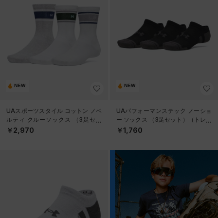
NEW
NEW
UAスポーツスタイル コットン ノベ
UAパフォーマンステック ノーショ
ルティ クルーソックス （3足セッ
ー ソックス （3足セット）（トレー
ト）（トレーニング/UNISEX）
ニング/UNISEX）
￥2,970
￥1,760