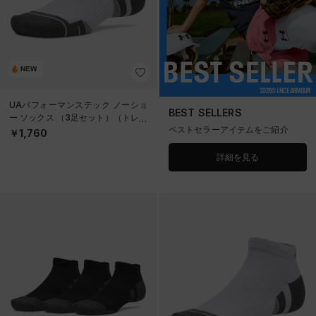
NEW
UAパフォーマンステック ノーショ
BEST SELLERS
ー ソックス （3足セット）（トレー
ベストセラーアイテムをご紹介
ニング/UNISEX）
￥1,760
詳細を見る