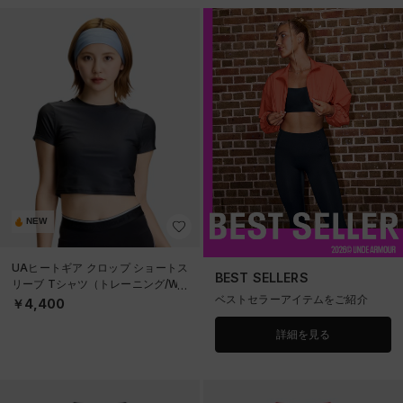
NEW
UAヒートギア クロップ ショートス
BEST SELLERS
リーブ Tシャツ（トレーニング/WO
ベストセラーアイテムをご紹介
MEN）
￥4,400
詳細を見る