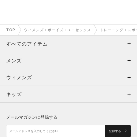
TOP
ウィメンズ＋ボーイズ＋ユニセックス
トレーニング＋スポ
すべてのアイテム
メンズ
メンズ
ウィメンズ
トップス
ウィメンズ
キッズ
トップス
ボトムス
キッズ
トップス
ボトムス
シューズ
シューズ
メールマガジンに登録する
ボトムス
シューズ
アクセサリー
アクセサリー
登録する