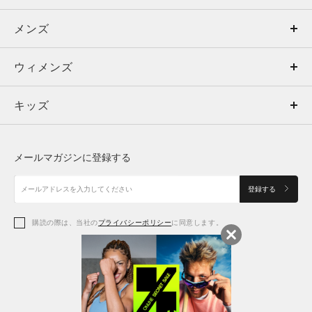
メンズ
メンズ
ウィメンズ
トップス
ウィメンズ
キッズ
トップス
ボトムス
キッズ
トップス
ボトムス
シューズ
シューズ
メールマガジンに登録する
ボトムス
シューズ
アクセサリー
アクセサリー
登録する
シューズ
アクセサリー
購読の際は、当社の
プライバシーポリシー
に同意します。
アクセサリー
スポーツブラ
レギンス＆タイツ