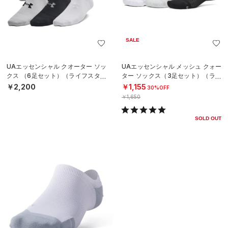
SALE
UAエッセンシャル クオーター ソッ
UAエッセンシャル メッシュ クォー
クス （6足セット）（ライフスタイ
ター ソックス（3足セット）（ライ
ル/KIDS）
フスタイル/UNISEX）
￥2,200
￥1,155
30%OFF
￥1,650
SOLD OUT