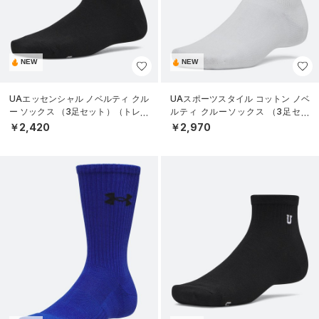
NEW
NEW
UAエッセンシャル ノベルティ クル
UAスポーツスタイル コットン ノベ
ー ソックス （3足セット）（トレー
ルティ クルーソックス （3足セッ
ニング/WOMEN）
ト）（トレーニング/UNISEX）
￥2,420
￥2,970