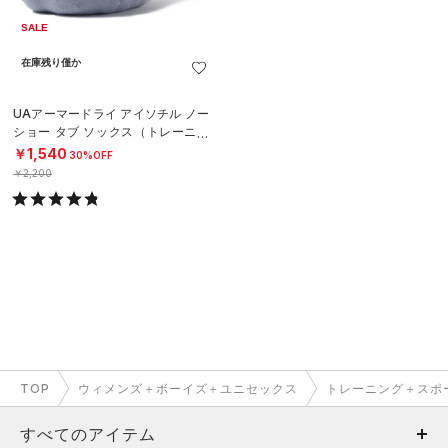
SALE
在庫残り僅か
UAアーマードライ アイソチル ノー
ショー タブ ソックス（トレーニン
グ/UNISEX）
￥1,540
30%OFF
￥2,200
TOP
ウィメンズ＋ボーイズ＋ユニセックス
トレーニング＋スポ
すべてのアイテム