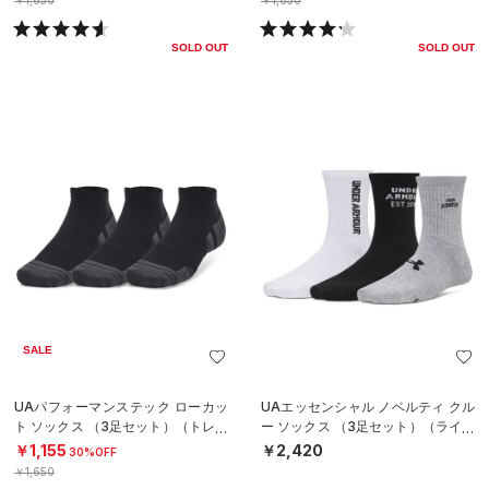
￥1,650
￥1,650
SOLD OUT
SOLD OUT
SALE
UAパフォーマンステック ローカッ
UAエッセンシャル ノベルティ クル
ト ソックス （3足セット）（トレー
ー ソックス （3足セット）（ライフ
ニング/UNISEX）
スタイル/WOMEN）
￥1,155
￥2,420
30%OFF
￥1,650