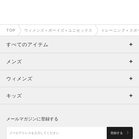
TOP
ウィメンズ＋ボーイズ＋ユニセックス
トレーニング＋スポ
すべてのアイテム
メンズ
メンズ
ウィメンズ
トップス
ウィメンズ
キッズ
トップス
ボトムス
キッズ
トップス
ボトムス
シューズ
シューズ
メールマガジンに登録する
ボトムス
シューズ
アクセサリー
アクセサリー
登録する