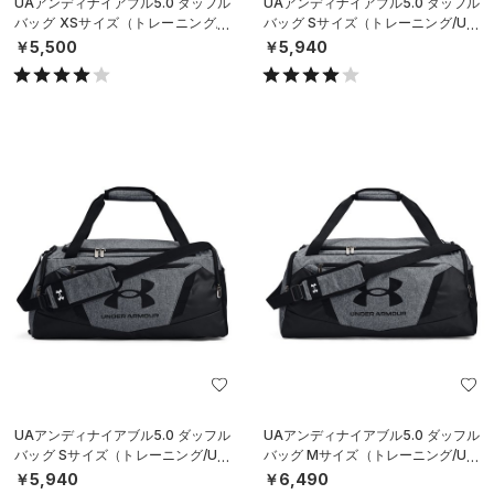
UAアンディナイアブル5.0 ダッフル
UAアンディナイアブル5.0 ダッフル
バッグ XSサイズ（トレーニング/U
バッグ Sサイズ（トレーニング/UNI
NISEX）
SEX）
￥5,500
￥5,940
UAアンディナイアブル5.0 ダッフル
UAアンディナイアブル5.0 ダッフル
バッグ Sサイズ（トレーニング/UNI
バッグ Mサイズ（トレーニング/UNI
SEX）
SEX）
￥5,940
￥6,490