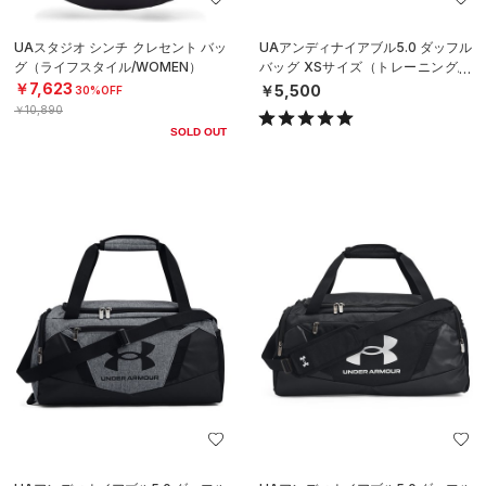
UAスタジオ シンチ クレセント バッ
UAアンディナイアブル5.0 ダッフル
グ（ライフスタイル/WOMEN）
バッグ XSサイズ（トレーニング/U
NISEX）
￥7,623
￥5,500
30%OFF
￥10,890
SOLD OUT