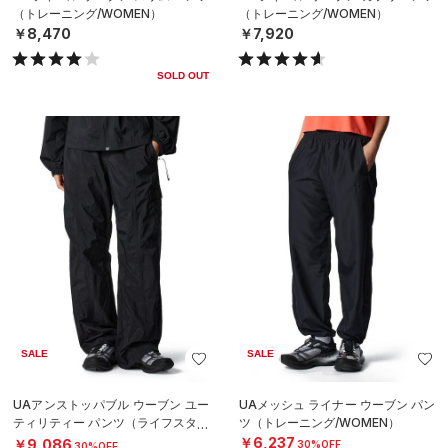
（トレーニング/WOMEN）
（トレーニング/WOMEN）
￥8,470
￥7,920
SOLD OUT
SALE
SALE
UAアンストッパブル ウーブン ユー
UAメッシュ ライナー ウーブン パン
ティリティー パンツ（ライフスタイ
ツ（トレーニング/WOMEN）
ル/WOMEN）
￥6,237
￥9,086
30%OFF
30%OFF