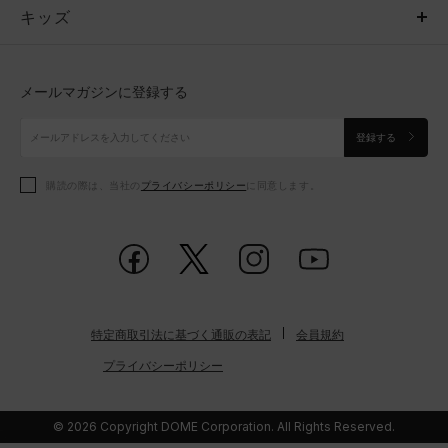
キッズ
トップス
ボトムス
キッズ
トップス
ボトムス
シューズ
シューズ
メールマガジンに登録する
ボトムス
シューズ
アクセサリー
アクセサリー
登録する
シューズ
アクセサリー
購読の際は、当社の
プライバシーポリシー
に同意します。
アクセサリー
スポーツブラ
レギンス＆タイツ
特定商取引法に基づく通販の表記
会員規約
プライバシーポリシー
© 2026 Copyright DOME Corporation. All Rights Reserved.