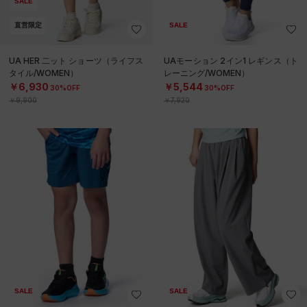
SALE
直営限定
SALE
UA HER 二ット ショーツ（ライフス
UAモーション 2イン1 レギンス（ト
タイル/WOMEN）
レーニング/WOMEN）
￥6,930
￥5,544
30%OFF
30%OFF
￥9,900
￥7,920
SALE
SALE