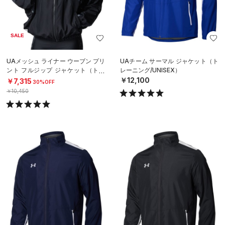
SALE
UAメッシュ ライナー ウーブン プリ
UAチーム サーマル ジャケット（ト
ント フルジップ ジャケット（トレ
レーニング/UNISEX）
ーニング/WOMEN）
￥12,100
￥7,315
30%OFF
￥10,450