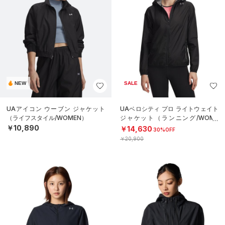
NEW
SALE
UAアイコン ウーブン ジャケット
UAベロシティ プロ ライトウェイト
（ライフスタイル/WOMEN）
ジャケット（ランニング/WOME
N）
￥10,890
￥14,630
30%OFF
￥20,900