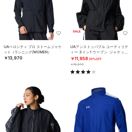
SALE
UAベロシティ プロ ストームジャケ
UAアンストッパブル ユーティリテ
ット（ランニング/WOMEN）
ィー 3イン1 ウーブン ジャケット
（ライフスタイル/WOMEN）
￥13,970
￥11,858
30%OFF
￥16,940