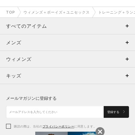
TOP
ウィメンズ＋ボーイズ＋ユニセックス
トレーニング＋ラン
すべてのアイテム
メンズ
メンズ
ウィメンズ
トップス
ウィメンズ
キッズ
トップス
ボトムス
キッズ
トップス
ボトムス
シューズ
シューズ
メールマガジンに登録する
ボトムス
シューズ
アクセサリー
アクセサリー
登録する
シューズ
アクセサリー
購読の際は、当社の
プライバシーポリシー
に同意します。