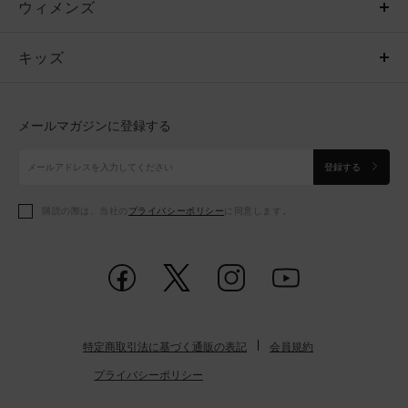
ウィメンズ
トップス
ウィメンズ
キッズ
トップス
ボトムス
キッズ
トップス
ボトムス
シューズ
シューズ
メールマガジンに登録する
ボトムス
シューズ
アクセサリー
アクセサリー
登録する
シューズ
アクセサリー
購読の際は、当社の
プライバシーポリシー
に同意します。
アクセサリー
スポーツブラ
レギンス＆タイツ
特定商取引法に基づく通販の表記
会員規約
プライバシーポリシー