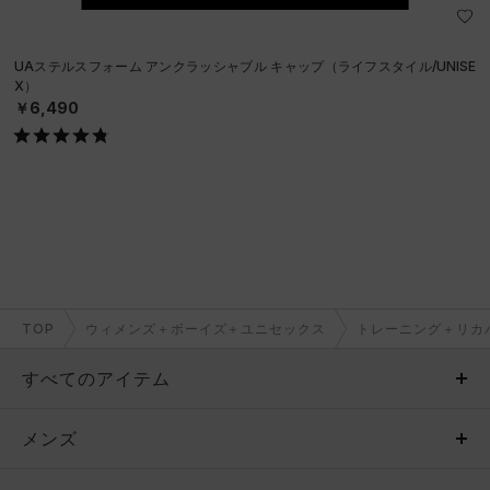
UAステルスフォーム アンクラッシャブル キャップ（ライフスタイル/UNISE
X）
￥6,490
TOP
ウィメンズ＋ボーイズ＋ユニセックス
トレーニング＋リカ
すべてのアイテム
メンズ
メンズ