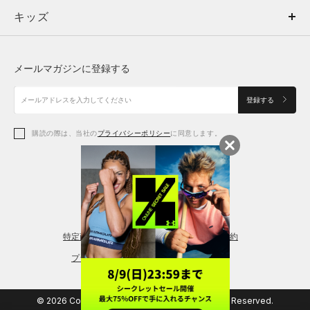
キッズ
トップス
ボトムス
キッズ
トップス
ボトムス
シューズ
シューズ
メールマガジンに登録する
ボトムス
シューズ
アクセサリー
アクセサリー
登録する
シューズ
アクセサリー
購読の際は、当社の
プライバシーポリシー
に同意します。
アクセサリー
スポーツブラ
レギンス＆タイツ
特定商取引法に基づく通販の表記
会員規約
プライバシーポリシー
© 2026 Copyright DOME Corporation. All Rights Reserved.