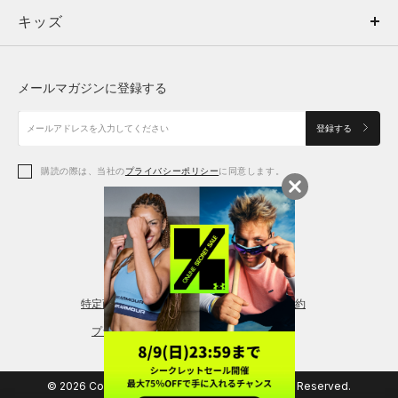
キッズ
トップス
ボトムス
キッズ
トップス
ボトムス
シューズ
シューズ
メールマガジンに登録する
ボトムス
シューズ
アクセサリー
アクセサリー
登録する
シューズ
アクセサリー
購読の際は、当社の
プライバシーポリシー
に同意します。
アクセサリー
スポーツブラ
レギンス＆タイツ
特定商取引法に基づく通販の表記
会員規約
プライバシーポリシー
© 2026 Copyright DOME Corporation. All Rights Reserved.