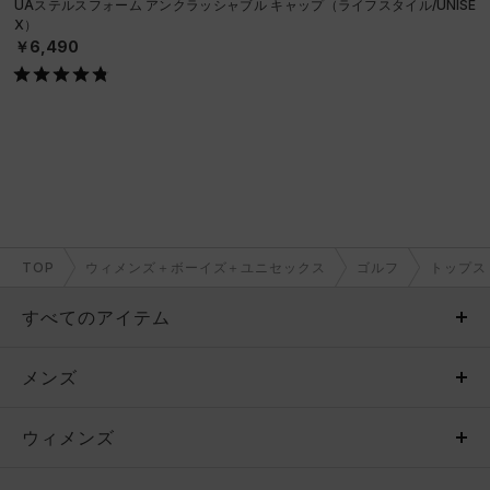
UAステルスフォーム アンクラッシャブル キャップ（ライフスタイル/UNISE
X）
￥6,490
TOP
ウィメンズ＋ボーイズ＋ユニセックス
ゴルフ
トップス
すべてのアイテム
メンズ
メンズ
ウィメンズ
トップス
ウィメンズ