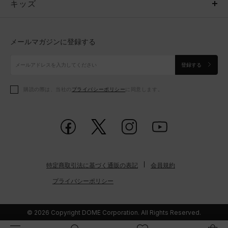
キッズ
トップス
ボトムス
キッズ
トップス
ボトムス
シューズ
シューズ
メールマガジンに登録する
ボトムス
シューズ
アクセサリー
アクセサリー
登録する
シューズ
アクセサリー
購読の際は、当社の
プライバシーポリシー
に同意します。
アクセサリー
スポーツブラ
レギンス＆タイツ
特定商取引法に基づく通販の表記
会員規約
プライバシーポリシー
© 2026 Copyright DOME Corporation. All Rights Reserved.