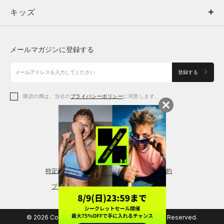
キッズ
トップス
ボトムス
キッズ
トップス
ボトムス
シューズ
シューズ
メールマガジンに登録する
ボトムス
シューズ
アクセサリー
アクセサリー
登録する
シューズ
アクセサリー
購読の際は、当社の
プライバシーポリシー
に同意します。
アクセサリー
スポーツブラ
レギンス＆タイツ
特定商取引法に基づく通販の表記
会員規約
プライバシーポリシー
© 2026 Copyright DOME Corporation. All Rights Reserved.