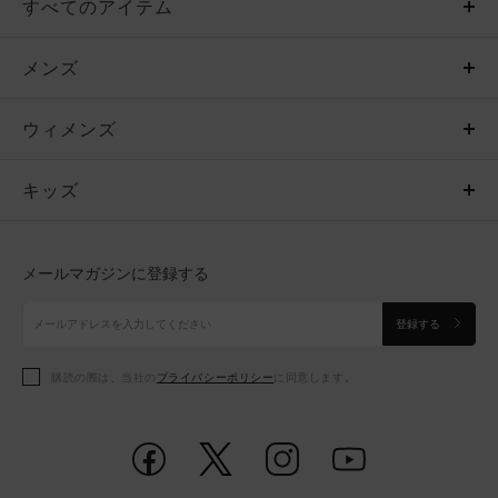
すべてのアイテム
メンズ
メンズ
ウィメンズ
トップス
ウィメンズ
キッズ
トップス
ボトムス
キッズ
トップス
ボトムス
シューズ
シューズ
メールマガジンに登録する
ボトムス
シューズ
アクセサリー
アクセサリー
登録する
シューズ
アクセサリー
購読の際は、当社の
プライバシーポリシー
に同意します。
アクセサリー
スポーツブラ