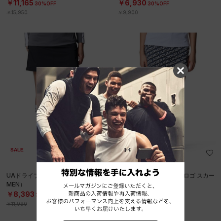
￥11,165
￥6,930
30%OFF
30%OFF
￥15,950
￥9,900
SALE
SALE
UAドライブ スカート（ゴルフ/WO
UAドライブ スラッシュ ロゴ スカー
MEN）
ト（ゴルフ/WOMEN）
￥8,393
￥11,165
30%OFF
30%OFF
￥11,990
￥15,950