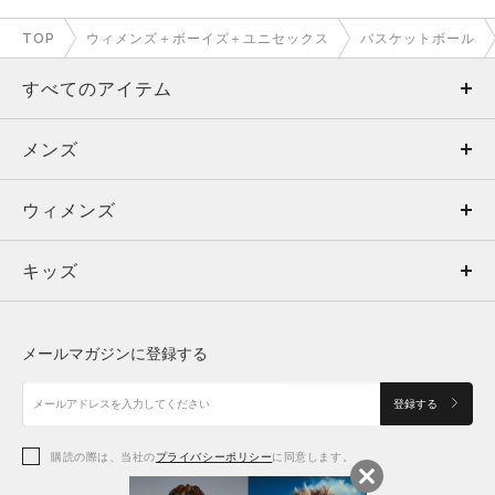
TOP
ウィメンズ＋ボーイズ＋ユニセックス
バスケットボール
すべてのアイテム
メンズ
メンズ
ウィメンズ
トップス
ウィメンズ
キッズ
トップス
ボトムス
キッズ
トップス
ボトムス
シューズ
シューズ
メールマガジンに登録する
ボトムス
シューズ
アクセサリー
アクセサリー
登録する
シューズ
アクセサリー
購読の際は、当社の
プライバシーポリシー
に同意します。