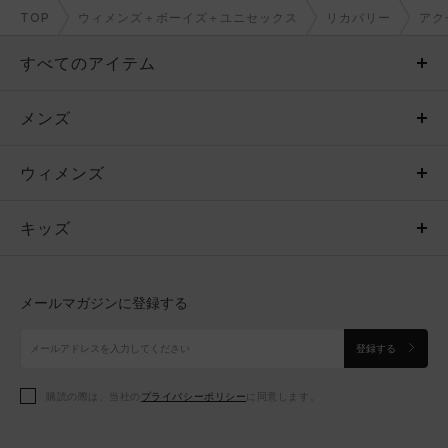
TOP
ウィメンズ＋ボーイズ＋ユニセックス
リカバリー
アク
すべてのアイテム
メンズ
メンズ
ウィメンズ
トップス
ウィメンズ
キッズ
トップス
ボトムス
キッズ
トップス
ボトムス
シューズ
シューズ
メールマガジンに登録する
ボトムス
シューズ
アクセサリー
アクセサリー
登録する
シューズ
アクセサリー
購読の際は、当社の
プライバシーポリシー
に同意します。