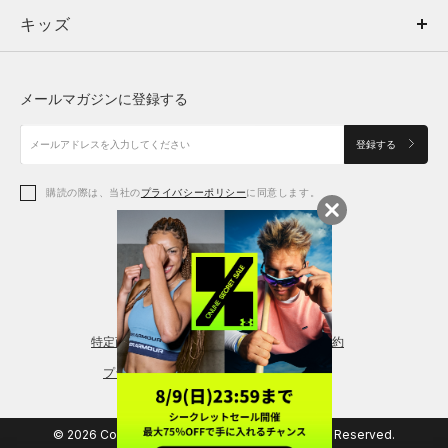
キッズ
トップス
ボトムス
キッズ
トップス
ボトムス
シューズ
シューズ
メールマガジンに登録する
ボトムス
シューズ
アクセサリー
アクセサリー
登録する
シューズ
アクセサリー
購読の際は、当社の
プライバシーポリシー
に同意します。
アクセサリー
スポーツブラ
レギンス＆タイツ
特定商取引法に基づく通販の表記
会員規約
プライバシーポリシー
© 2026 Copyright DOME Corporation. All Rights Reserved.