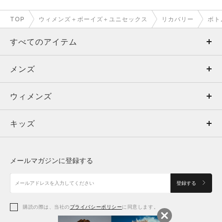
TOP
ウィメンズ＋ボーイズ＋ユニセックス
リカバリー
ボト
すべてのアイテム
メンズ
メンズ
ウィメンズ
トップス
ウィメンズ
キッズ
トップス
ボトムス
キッズ
トップス
ボトムス
シューズ
シューズ
メールマガジンに登録する
ボトムス
シューズ
アクセサリー
アクセサリー
登録する
シューズ
アクセサリー
購読の際は、当社の
プライバシーポリシー
に同意します。