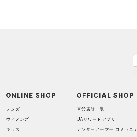
ショルダー＆トートバッグ
（0）
パンツ(ロングパンツ)
（0）
ポロシャツ
（0）
（0）
スウェット＆フリース
（0）
ロングTシャツ
（0）
サックパック
（0）
アンダーウェア
（0）
パーカー&トレーナー
（0）
ウェストバッグ
（0）
スカート
（0）
ジャケット
（0）
ダッフルバッグ
（0）
スイムウェア
（0）
ジャージ
（0）
キャップ＆ビーニー
（0）
ベスト
（0）
ベルト
（0）
ダウン・コート
（5）
グローブ・手袋
（0）
スポーツブラ
（0）
アイウェア
（0）
セットアップ
リストバンド＆ヘッドバンド
ONLINE SHOP
OFFICIAL SHOP
（0）
（0）
スイムウェア
（0）
メンズ
直営店舗一覧
スポーツマスク
ウィメンズ
UAリワードアプリ
（0）
ソックス
キッズ
アンダーアーマー コミュニ
（0）
ネックウォーマー