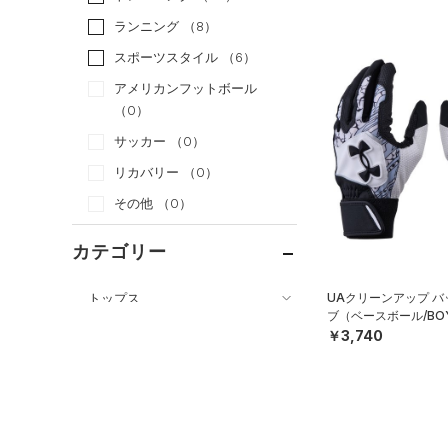
ランニング
（8）
スポーツスタイル
（6）
アメリカンフットボール
（0）
サッカー
（0）
リカバリー
（0）
その他
（0）
カテゴリー
トップス
UAクリーンアップ 
ブ（ベースボール/BO
ボトムス
すべてのトップス
￥3,740
アクセサリー
すべてのボトムス
（12）
ベースレイヤー
すべてのアクセサリー
（1）
レギンス&タイツ
（11）
Tシャツ
（1）
バックパック
（0）
ショートパンツ
（0）
タンクトップ