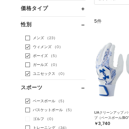
価格タイプ
5件
通常価格
（5）
性別
セール
（0）
メンズ
（23）
ウィメンズ
（0）
ボーイズ
（5）
ガールズ
（0）
ユニセックス
（0）
スポーツ
ベースボール
（5）
バスケットボール
（5）
UAクリーンアップ 
ブ（ベースボール/BO
ゴルフ
（0）
￥3,740
トレーニング
（34）