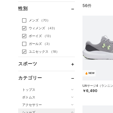
56件
通常価格
（39）
性別
セール
（17）
メンズ
（70）
ウィメンズ
（43）
ボーイズ
（13）
ガールズ
（3）
ユニセックス
（18）
スポーツ
NEW
ベースボール
（0）
カテゴリー
バスケットボール
（7）
UAサージ4（ランニン
トップス
￥6,490
ゴルフ
（0）
ボトムス
トレーニング
すべてのトップス
（6）
アクセサリー
すべてのボトムス
ランニング
（41）
（29）
ベースレイヤー
シューズ