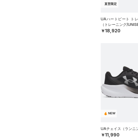
アジア限定
（0）
直営限定
Tech(テック)
（0）
27.0
COLDGEAR ARMOUR(コール
27.5
UAハートビート ト
ドギアアーマー)
（0）
（トレーニング/UNIS
28.0
￥18,920
HEATGEAR ARMOUR(ヒート
28.5
ギアアーマー)
（0）
29.0
STORM(ストーム)
（0）
29.5
COLDGEAR INFRARED(コー
30.0
ルドギアインフラレッド)
（0）
30.5
AUXETIC(オーゼティック)
31.0
（0）
31.5
Charged Cotton(チャージド
32.0
コットン)
（0）
33.0
Rival Fleece(ライバルフリー
NEW
34.0
ス)
（0）
35.0
UAチェイス（ランニン
Armour Fleece(アーマーフリ
￥11,990
ース)
（0）