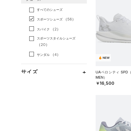
すべてのアクセサリー
（25）
スポーツスタイル
（2）
レギンス&タイツ
（82）
Tシャツ
すべてのシューズ
（26）
アメリカンフットボール
バックパック
（29）
ショートパンツ
（10）
タンクトップ
（0）
（56）
スポーツシューズ
ショルダー＆トートバッグ
（27）
パンツ(ロングパンツ)
（4）
ポロシャツ
（10）
サッカー
（0）
（2）
スパイク
（2）
スウェット＆フリース
（13）
ロングTシャツ
リカバリー
（0）
（6）
サックパック
スポーツスタイルシューズ
（2）
アンダーウェア
（5）
パーカー&トレーナー
その他
（20）
（0）
（9）
ウェストバッグ
（0）
スカート
（9）
ジャケット
（4）
サンダル
（12）
ダッフルバッグ
NEW
（1）
スイムウェア
（3）
ジャージ
（15）
キャップ＆ビーニー
サイズ
（0）
UAベロシティ SPD
ベスト
（0）
ベルト
MEN）
（2）
ダウン・コート
￥16,500
16.5
（6）
グローブ・手袋
カラー
（12）
スポーツブラ
17.0
（1）
アイウェア
（1）
セットアップ
17.5
リストバンド＆ヘッドバンド
ブラック
ホワイト
ブラウン
グリーン
（2）
18.0
（1）
スイムウェア
18.5
（0）
スポーツマスク
19.0
ブルー
パープル
レッド
イエロー
（44）