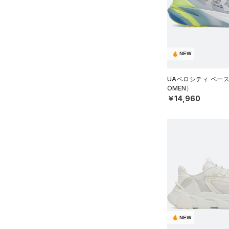
ソックス
19.5
（0）
ネックウォーマー
20.0
オレンジ
その他
（3）
スリーブ
20.5
（4）
タオル
NEW
21.0
価格
（0）
ボール
21.5
UAベロシティ ペー
（0）
イヤホン＆ヘッドホン
OMEN）
22.0
テクノロジー
￥14,960
～
円
円
（2）
22.5
ウォーターボトル
FLOW(フロー)
（3）
在庫
23.0
（8）
その他
HOVR(ホバー)
（20）
23.5
在庫あり
CHARGED(チャージド)
限定
24.0
（14）
24.5
直営限定
（9）
MICRO G(マイクロＧ)
（0）
コレクション
25.0
公式サイト限定
（0）
TRIBASE(トライベース)
（1）
25.5
プロジェクトロック
（0）
在庫残りわずか
（2）
RUSH(ラッシュ)
（0）
26.0
ステフィン・カリー
（3）
NEW
ISO-CHILL(アイソチル)
（0）
26.5