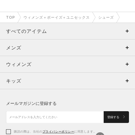
TOP
ウィメンズ＋ボーイズ＋ユニセックス
シューズ
すべてのアイテム
メンズ
メンズ
ウィメンズ
トップス
ウィメンズ
キッズ
トップス
ボトムス
キッズ
トップス
ボトムス
シューズ
シューズ
メールマガジンに登録する
ボトムス
シューズ
アクセサリー
アクセサリー
登録する
シューズ
アクセサリー
購読の際は、当社の
プライバシーポリシー
に同意します。