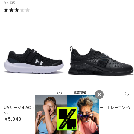
￥7,920
直営限定
UAサージ4 AC（ランニング/KID
UAレイン リフター（トレーニング/
S）
UNISEX）
￥5,940
￥24,200