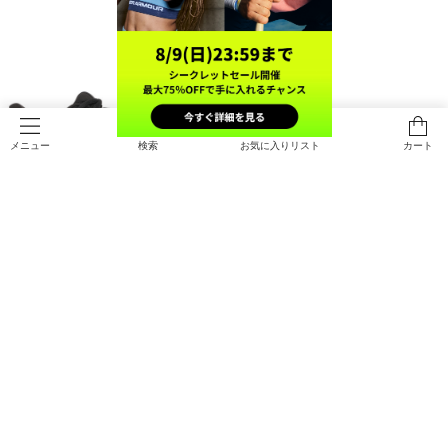
検索
お気に入りリスト
カート
メニュー
SALE
直営限定
在庫残り僅か
UAフェード RN 3（ランニング/WO
UAロックダウン7 AP（バスケット
MEN）
ボール/KIDS）
￥8,470
￥5,775
30%OFF
￥8,250