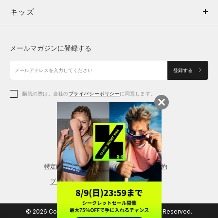
キッズ
トップス
ボトムス
キッズ
トップス
ボトムス
シューズ
シューズ
メールマガジンに登録する
ボトムス
シューズ
アクセサリー
アクセサリー
登録する
シューズ
アクセサリー
購読の際は、当社の
プライバシーポリシー
に同意します。
アクセサリー
スポーツブラ
レギンス＆タイツ
特定商取引法に基づく通販の表記
会員規約
プライバシーポリシー
© 2026 Copyright DOME Corporation. All Rights Reserved.