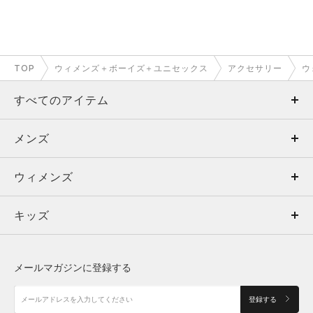
TOP
ウィメンズ＋ボーイズ＋ユニセックス
アクセサリー
ウ
すべてのアイテム
メンズ
メンズ
ウィメンズ
トップス
ウィメンズ
キッズ
トップス
ボトムス
キッズ
トップス
ボトムス
シューズ
シューズ
メールマガジンに登録する
ボトムス
シューズ
アクセサリー
アクセサリー
登録する