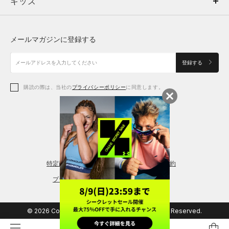
キッズ
トップス
ボトムス
キッズ
トップス
ボトムス
シューズ
シューズ
メールマガジンに登録する
ボトムス
シューズ
アクセサリー
アクセサリー
登録する
シューズ
アクセサリー
購読の際は、当社の
プライバシーポリシー
に同意します。
アクセサリー
スポーツブラ
レギンス＆タイツ
特定商取引法に基づく通販の表記
会員規約
プライバシーポリシー
© 2026 Copyright DOME Corporation. All Rights Reserved.