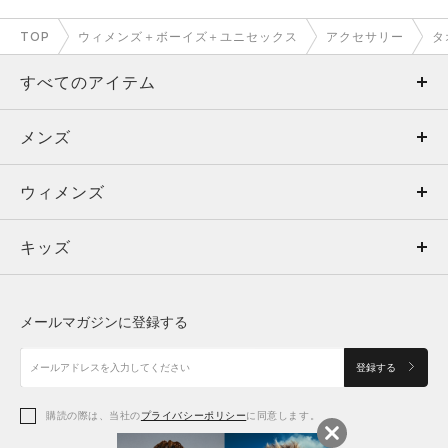
TOP
ウィメンズ＋ボーイズ＋ユニセックス
アクセサリー
タ
すべてのアイテム
メンズ
メンズ
ウィメンズ
トップス
ウィメンズ
キッズ
トップス
ボトムス
キッズ
トップス
ボトムス
シューズ
シューズ
メールマガジンに登録する
ボトムス
シューズ
アクセサリー
アクセサリー
登録する
シューズ
アクセサリー
購読の際は、当社の
プライバシーポリシー
に同意します。