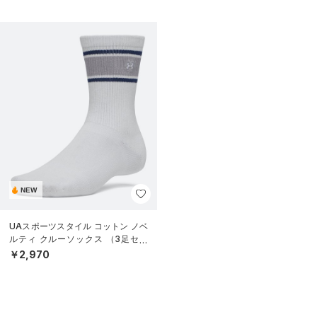
NEW
UAスポーツスタイル コットン ノベ
ルティ クルーソックス （3足セッ
ト）（トレーニング/UNISEX）
￥2,970