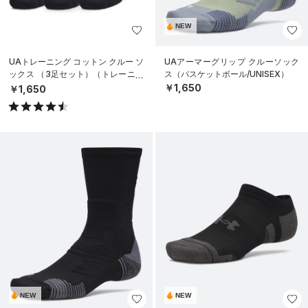
NEW
UAトレーニング コットン クルー ソ
UAアーマーグリップ クルーソック
ックス （3足セット）（トレーニン
ス（バスケットボール/UNISEX）
グ/UNISEX）
￥1,650
￥1,650
NEW
NEW