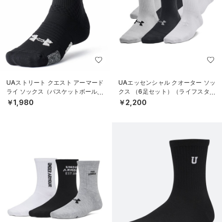
UAストリート クエスト アーマード
UAエッセンシャル クオーター ソッ
ライ ソックス（バスケットボール/U
クス （6足セット）（ライフスタイ
NISEX）
ル/KIDS）
￥1,980
￥2,200