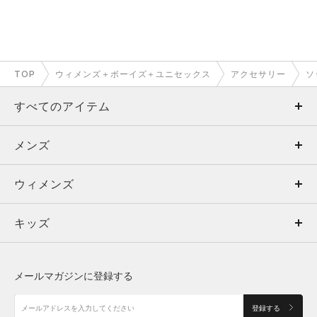
TOP
ウィメンズ＋ボーイズ＋ユニセックス
アクセサリー
ソ
すべてのアイテム
メンズ
メンズ
ウィメンズ
トップス
ウィメンズ
キッズ
トップス
ボトムス
キッズ
トップス
ボトムス
シューズ
シューズ
メールマガジンに登録する
ボトムス
シューズ
アクセサリー
アクセサリー
登録する