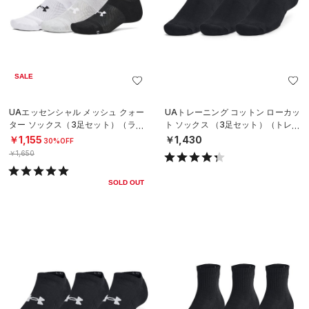
SALE
UAエッセンシャル メッシュ クォー
UAトレーニング コットン ローカッ
ター ソックス（3足セット）（ライ
ト ソックス （3足セット）（トレー
フスタイル/UNISEX）
ニング/UNISEX）
￥1,155
￥1,430
30%OFF
￥1,650
SOLD OUT