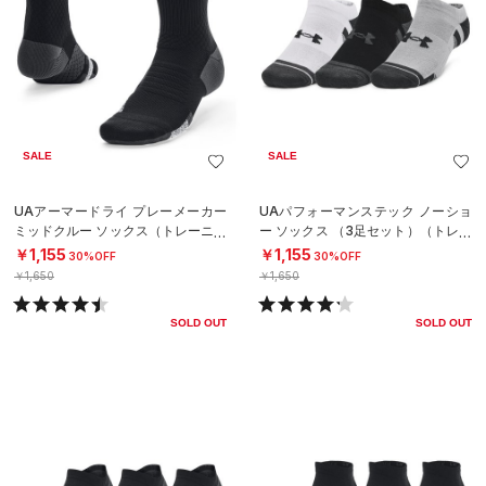
SALE
SALE
UAアーマードライ プレーメーカー
UAパフォーマンステック ノーショ
ミッドクルー ソックス（トレーニン
ー ソックス （3足セット）（トレー
グ/UNISEX）
ニング/UNISEX）
￥1,155
￥1,155
30%OFF
30%OFF
￥1,650
￥1,650
SOLD OUT
SOLD OUT