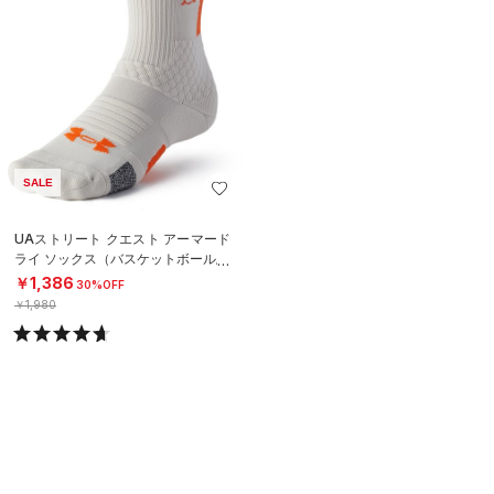
SALE
UAストリート クエスト アーマード
ライ ソックス（バスケットボール/U
NISEX）
￥1,386
30%OFF
￥1,980