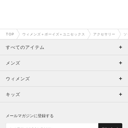
TOP
ウィメンズ＋ボーイズ＋ユニセックス
アクセサリー
ソ
すべてのアイテム
メンズ
メンズ
ウィメンズ
トップス
ウィメンズ
キッズ
トップス
ボトムス
キッズ
トップス
ボトムス
シューズ
シューズ
メールマガジンに登録する
ボトムス
シューズ
アクセサリー
アクセサリー