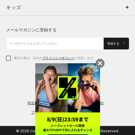
キッズ
トップス
ボトムス
キッズ
トップス
ボトムス
シューズ
シューズ
メールマガジンに登録する
ボトムス
シューズ
アクセサリー
アクセサリー
登録する
シューズ
アクセサリー
購読の際は、当社の
プライバシーポリシー
に同意します。
アクセサリー
スポーツブラ
レギンス＆タイツ
特定商取引法に基づく通販の表記
会員規約
プライバシーポリシー
© 2026 Copyright DOME Corporation. All Rights Reserved.