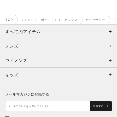
TOP
ウィメンズ＋ボーイズ＋ユニセックス
アクセサリー
ア
すべてのアイテム
メンズ
メンズ
ウィメンズ
トップス
ウィメンズ
キッズ
トップス
ボトムス
キッズ
トップス
ボトムス
シューズ
シューズ
メールマガジンに登録する
ボトムス
シューズ
アクセサリー
アクセサリー
登録する