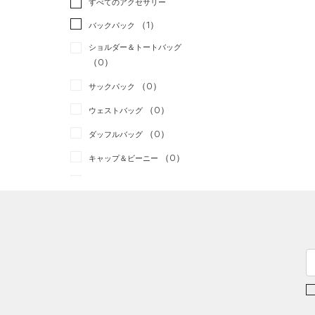
すべてのアクセサリー
（3）
スポーツスタイル
（0）
レギンス&タイツ
（15）
Tシャツ
（1）
アメリカンフットボール
バックパック
（4）
ショートパンツ
（1）
タンクトップ
（0）
ショルダー＆トートバッグ
（2）
パンツ(ロングパンツ)
（0）
ポロシャツ
（0）
サッカー
（0）
（0）
スウェット＆フリース
（0）
ロングTシャツ
リカバリー
（0）
（0）
サックパック
（0）
アンダーウェア
（0）
パーカー&トレーナー
その他
（0）
（0）
ウェストバッグ
（0）
スカート
（0）
ジャケット
（0）
ダッフルバッグ
（0）
スイムウェア
（0）
ジャージ
（0）
キャップ＆ビーニー
（0）
ベスト
（0）
ベルト
（0）
ダウン・コート
（0）
グローブ・手袋
（1）
スポーツブラ
（0）
アイウェア
（0）
セットアップ
リストバンド＆ヘッドバンド
（0）
（0）
スイムウェア
（0）
スポーツマスク
（2）