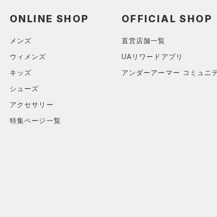
ソックス
（0）
ネックウォーマー
ONLINE SHOP
OFFICIAL SHOP
（0）
スリーブ
メンズ
直営店舗一覧
（0）
タオル
ウィメンズ
UAリワードアプリ
（0）
ボール
キッズ
アンダーアーマー コミュニ
（0）
イヤホン＆ヘッドホン
シューズ
（0）
ウォーターボトル
アクセサリー
（0）
その他
特集ページ一覧
シューズ
すべてのシューズ
サイズ
（3）
スポーツシューズ
カテゴリーを選択してください。
カラー
（0）
スパイク
スポーツスタイルシューズ
（2）