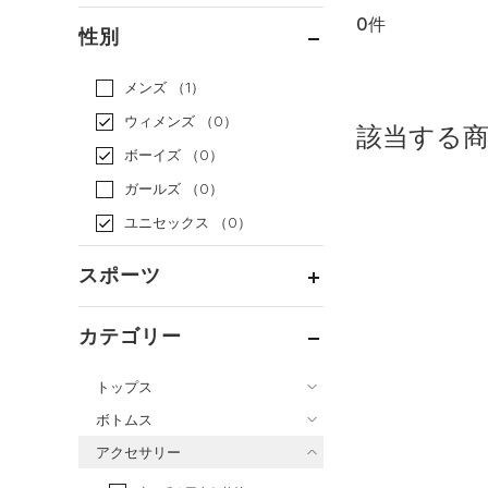
0件
通常価格
（0）
性別
セール
（0）
メンズ
（1）
ウィメンズ
（0）
該当する
ボーイズ
（0）
ガールズ
（0）
ユニセックス
（0）
スポーツ
ベースボール
（0）
カテゴリー
バスケットボール
（0）
トップス
ゴルフ
（0）
ボトムス
トレーニング
すべてのトップス
（0）
アクセサリー
すべてのボトムス
ランニング
（0）
（0）
ベースレイヤー