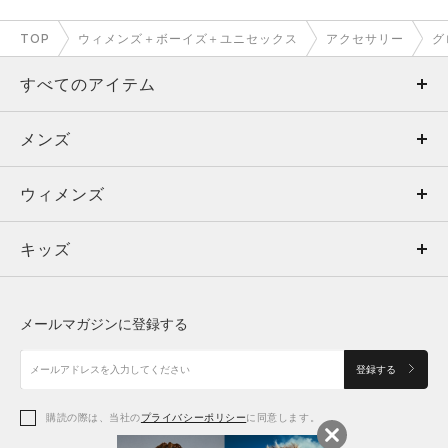
TOP
ウィメンズ＋ボーイズ＋ユニセックス
アクセサリー
グ
すべてのアイテム
メンズ
メンズ
ウィメンズ
トップス
ウィメンズ
キッズ
トップス
ボトムス
キッズ
トップス
ボトムス
シューズ
シューズ
メールマガジンに登録する
ボトムス
シューズ
アクセサリー
アクセサリー
登録する
シューズ
アクセサリー
購読の際は、当社の
プライバシーポリシー
に同意します。