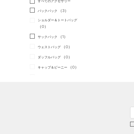
すべてのアクセサリー
（1）
スポーツスタイル
（2）
レギンス&タイツ
（10）
Tシャツ
（3）
アメリカンフットボール
バックパック
（3）
ショートパンツ
（1）
タンクトップ
（0）
ショルダー＆トートバッグ
（0）
パンツ(ロングパンツ)
（0）
ポロシャツ
（0）
サッカー
（0）
（0）
スウェット＆フリース
（2）
ロングTシャツ
リカバリー
（0）
（1）
サックパック
（0）
アンダーウェア
（0）
パーカー&トレーナー
その他
（0）
（0）
ウェストバッグ
（0）
スカート
（0）
ジャケット
（0）
ダッフルバッグ
（0）
スイムウェア
（1）
ジャージ
（0）
キャップ＆ビーニー
（0）
ベスト
（0）
ベルト
（0）
ダウン・コート
（0）
グローブ・手袋
（3）
スポーツブラ
（0）
アイウェア
（0）
セットアップ
リストバンド＆ヘッドバンド
（0）
（0）
スイムウェア
（0）
スポーツマスク
（2）