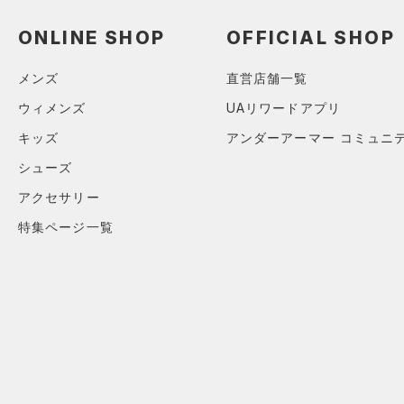
ソックス
（0）
ネックウォーマー
ONLINE SHOP
OFFICIAL SHOP
（0）
スリーブ
メンズ
直営店舗一覧
（3）
タオル
ウィメンズ
UAリワードアプリ
（0）
ボール
キッズ
アンダーアーマー コミュニ
（0）
イヤホン＆ヘッドホン
シューズ
（0）
ウォーターボトル
アクセサリー
（0）
その他
特集ページ一覧
シューズ
すべてのシューズ
サイズ
（2）
スポーツシューズ
YS(130cm)
カラー
（0）
スパイク
YM(140cm)
スポーツスタイルシューズ
YL(150cm)
（0）