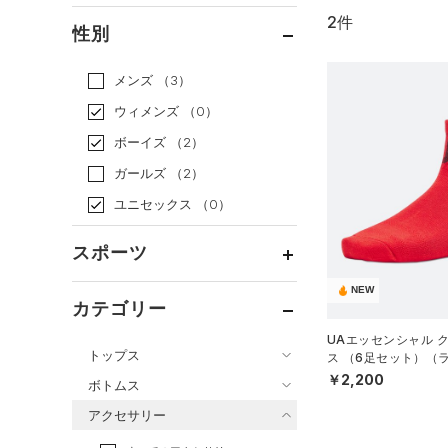
2件
通常価格
（1）
性別
セール
（1）
メンズ
（3）
ウィメンズ
（0）
ボーイズ
（2）
ガールズ
（2）
ユニセックス
（0）
スポーツ
NEW
ベースボール
（0）
カテゴリー
バスケットボール
（0）
UAエッセンシャル 
トップス
ス （6足セット）（ラ
ゴルフ
（0）
DS）
￥2,200
ボトムス
トレーニング
すべてのトップス
（0）
アクセサリー
すべてのボトムス
ランニング
（0）
（3）
ベースレイヤー