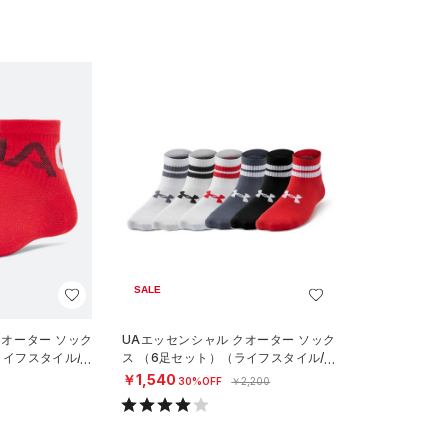
SALE
クオーター ソック
UAエッセンシャル クオーター ソック
イフスタイル/KI
ス （6足セット）（ライフスタイル/KI
DS）
￥1,540
30%OFF
￥2,200