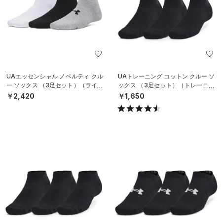
UAエッセンシャル ノベルティ クル
UAトレーニング コットン クルー ソ
ー ソックス （3足セット）（ライフ
ックス （3足セット）（トレーニン
スタイル/WOMEN）
グ/UNISEX）
￥2,420
￥1,650