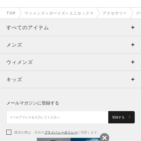
TOP
ウィメンズ＋ボーイズ＋ユニセックス
アクセサリー
グ
すべてのアイテム
メンズ
メンズ
ウィメンズ
トップス
ウィメンズ
キッズ
トップス
ボトムス
キッズ
トップス
ボトムス
シューズ
シューズ
メールマガジンに登録する
ボトムス
シューズ
アクセサリー
アクセサリー
登録する
シューズ
アクセサリー
購読の際は、当社の
プライバシーポリシー
に同意します。