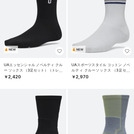
NEW
NEW
UAエッセンシャル ノベルティ クル
UAスポーツスタイル コットン ノベ
ー ソックス （3足セット）（トレー
ルティ クルーソックス （3足セッ
ニング/WOMEN）
ト）（トレーニング/UNISEX）
￥2,420
￥2,970