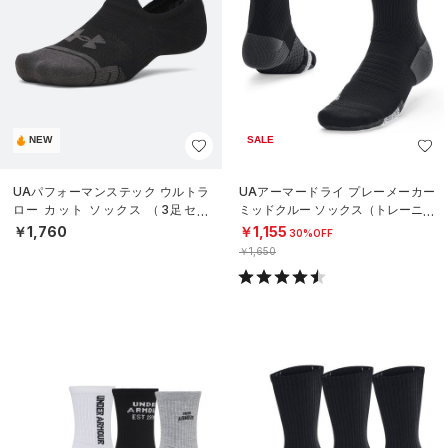
NEW
SALE
UAパフォーマンステック ウルトラ
UAアーマードライ プレーメーカー
ロー カット ソックス （3足セッ
ミッドクルー ソックス（トレーニン
ト）（トレーニング/UNISEX）
グ/UNISEX）
￥1,760
￥1,155
30%OFF
￥1,650