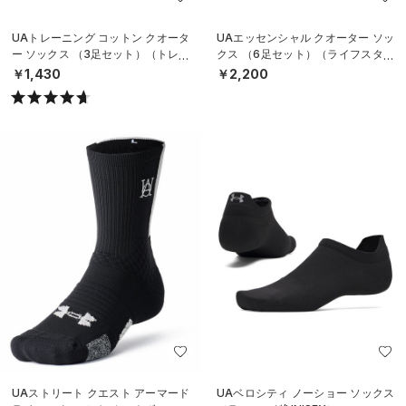
UAトレーニング コットン クオータ
UAエッセンシャル クオーター ソッ
ー ソックス （3足セット）（トレー
クス （6足セット）（ライフスタイ
ニング/UNISEX）
ル/KIDS）
￥1,430
￥2,200
UAストリート クエスト アーマード
UAベロシティ ノーショー ソックス