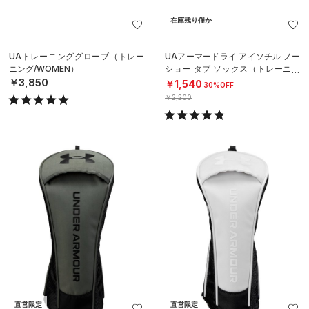
在庫残り僅か
UAトレーニンググローブ（トレー
UAアーマードライ アイソチル ノー
ニング/WOMEN）
ショー タブ ソックス（トレーニン
グ/UNISEX）
￥3,850
￥1,540
30%OFF
￥2,200
直営限定
直営限定