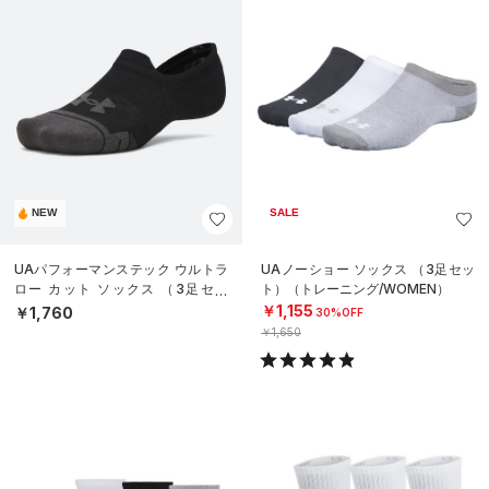
NEW
SALE
UAパフォーマンステック ウルトラ
UAノーショー ソックス （3足セッ
ロー カット ソックス （3足セッ
ト）（トレーニング/WOMEN）
ト）（トレーニング/UNISEX）
￥1,155
￥1,760
30%OFF
￥1,650