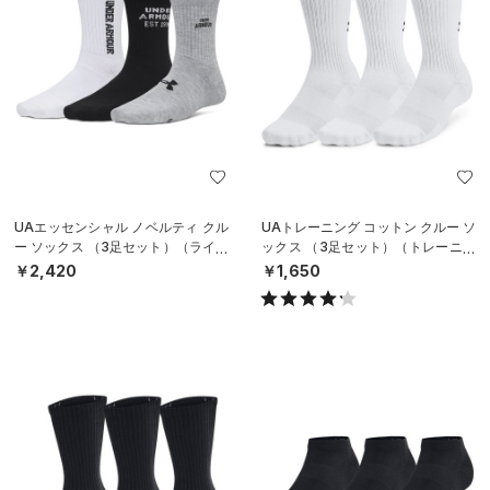
UAエッセンシャル ノベルティ クル
UAトレーニング コットン クルー ソ
ー ソックス （3足セット）（ライフ
ックス （3足セット）（トレーニン
スタイル/WOMEN）
グ/UNISEX）
￥2,420
￥1,650