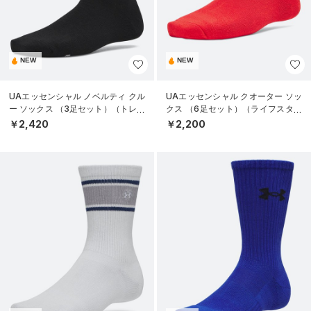
NEW
NEW
UAエッセンシャル ノベルティ クル
UAエッセンシャル クオーター ソッ
ー ソックス （3足セット）（トレー
クス （6足セット）（ライフスタイ
ニング/WOMEN）
ル/KIDS）
￥2,420
￥2,200