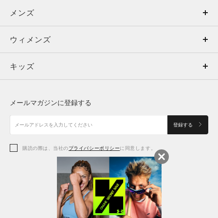
メンズ
メンズ
ウィメンズ
トップス
ウィメンズ
キッズ
トップス
ボトムス
キッズ
トップス
ボトムス
シューズ
シューズ
メールマガジンに登録する
ボトムス
シューズ
アクセサリー
アクセサリー
登録する
シューズ
アクセサリー
購読の際は、当社の
プライバシーポリシー
に同意します。
アクセサリー
スポーツブラ
レギンス＆タイツ