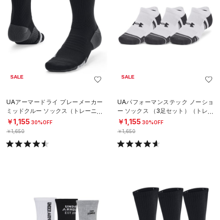
SALE
SALE
UAアーマードライ プレーメーカー
UAパフォーマンステック ノーショ
ミッドクルー ソックス（トレーニン
ー ソックス （3足セット）（トレー
グ/UNISEX）
ニング/UNISEX）
￥1,155
￥1,155
30%OFF
30%OFF
￥1,650
￥1,650