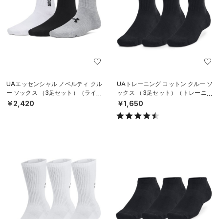
UAエッセンシャル ノベルティ クル
UAトレーニング コットン クルー ソ
ー ソックス （3足セット）（ライフ
ックス （3足セット）（トレーニン
スタイル/WOMEN）
グ/UNISEX）
￥2,420
￥1,650