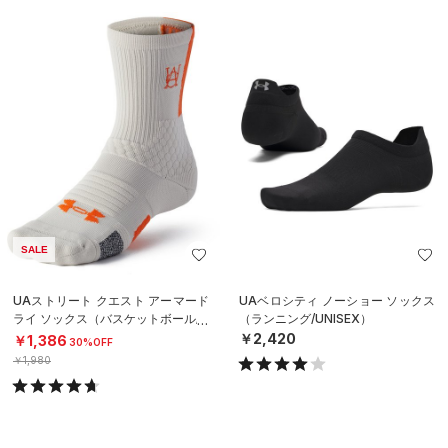
SALE
UAストリート クエスト アーマード
UAベロシティ ノーショー ソックス
ライ ソックス（バスケットボール/U
（ランニング/UNISEX）
NISEX）
￥2,420
￥1,386
30%OFF
￥1,980