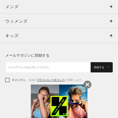
メンズ
メンズ
ウィメンズ
トップス
ウィメンズ
キッズ
トップス
ボトムス
キッズ
トップス
ボトムス
シューズ
シューズ
メールマガジンに登録する
ボトムス
シューズ
アクセサリー
アクセサリー
登録する
シューズ
アクセサリー
購読の際は、当社の
プライバシーポリシー
に同意します。
アクセサリー
スポーツブラ
レギンス＆タイツ