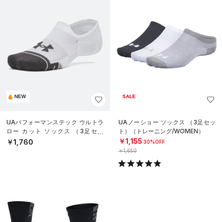
NEW
SALE
UAパフォーマンステック ウルトラ
UAノーショー ソックス （3足セッ
ロー カット ソックス （3足セッ
ト）（トレーニング/WOMEN）
ト）（トレーニング/UNISEX）
￥1,155
￥1,760
30%OFF
￥1,650