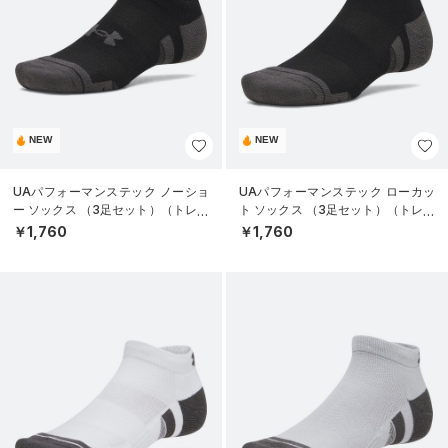
NEW
NEW
UAパフォーマンステック ノーショ
UAパフォーマンステック ローカッ
ー ソックス （3足セット）（トレー
ト ソックス （3足セット）（トレー
ニング/UNISEX）
ニング/UNISEX）
￥1,760
￥1,760