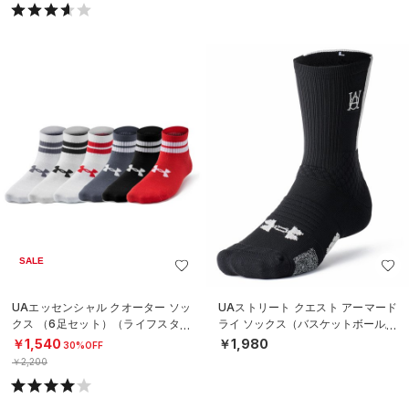
SALE
UAエッセンシャル クオーター ソッ
UAストリート クエスト アーマード
クス （6足セット）（ライフスタイ
ライ ソックス（バスケットボール/U
ル/KIDS）
NISEX）
￥1,540
￥1,980
30%OFF
￥2,200