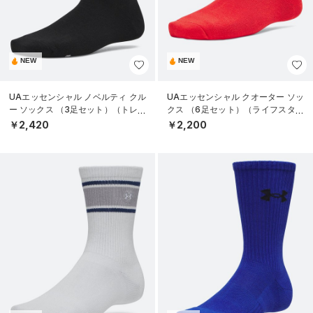
NEW
NEW
UAエッセンシャル ノベルティ クル
UAエッセンシャル クオーター ソッ
ー ソックス （3足セット）（トレー
クス （6足セット）（ライフスタイ
ニング/WOMEN）
ル/KIDS）
￥2,420
￥2,200