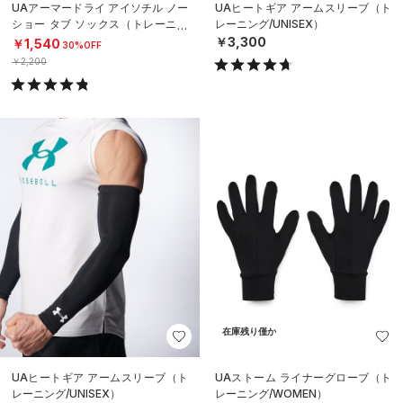
UAアーマードライ アイソチル ノー
UAヒートギア アームスリーブ（ト
ショー タブ ソックス（トレーニン
レーニング/UNISEX）
グ/UNISEX）
￥3,300
￥1,540
30%OFF
￥2,200
在庫残り僅か
UAヒートギア アームスリーブ（ト
UAストーム ライナーグローブ（ト
レーニング/UNISEX）
レーニング/WOMEN）