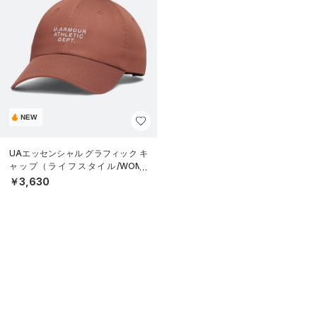
NEW
UAエッセンシャル グラフィック キ
ャップ（ライフスタイル/WOME
N）
￥3,630