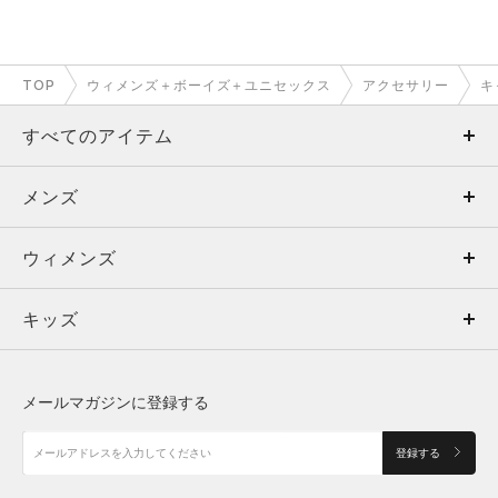
TOP
ウィメンズ＋ボーイズ＋ユニセックス
アクセサリー
キ
すべてのアイテム
メンズ
メンズ
ウィメンズ
トップス
ウィメンズ
キッズ
トップス
ボトムス
キッズ
トップス
ボトムス
シューズ
シューズ
メールマガジンに登録する
ボトムス
シューズ
アクセサリー
アクセサリー
登録する