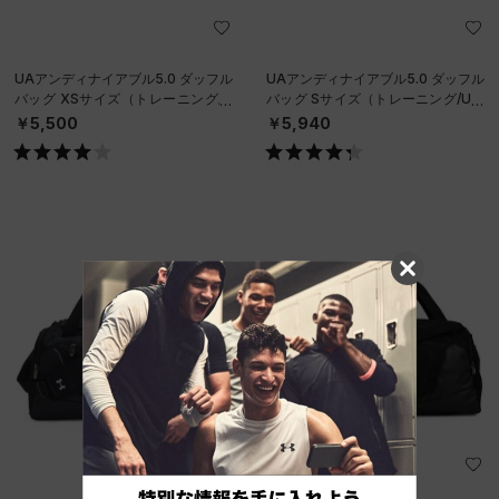
UAアンディナイアブル5.0 ダッフル
UAアンディナイアブル5.0 ダッフル
バッグ XSサイズ（トレーニング/U
バッグ Sサイズ（トレーニング/UNI
NISEX）
SEX）
￥5,500
￥5,940