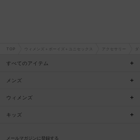
TOP
ウィメンズ＋ボーイズ＋ユニセックス
アクセサリー
ダ
すべてのアイテム
メンズ
メンズ
ウィメンズ
トップス
ウィメンズ
キッズ
トップス
ボトムス
キッズ
トップス
ボトムス
シューズ
シューズ
メールマガジンに登録する