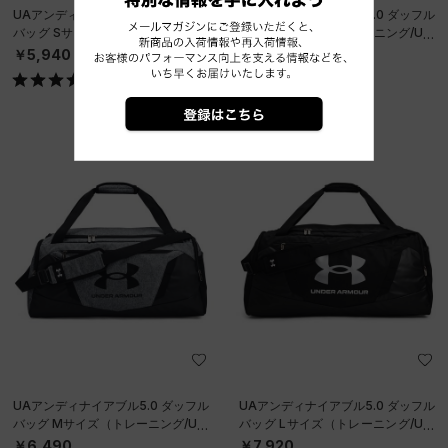
UAアンディナイアブル5.0 ダッフル
UAアンディナイアブル5.0 ダッフル
バッグ Sサイズ（トレーニング/UNI
バッグ Mサイズ（トレーニング/UNI
SEX）
SEX）
￥5,940
￥6,490
UAアンディナイアブル5.0 ダッフル
UAアンディナイアブル5.0 ダッフル
バッグ Mサイズ（トレーニング/UNI
バッグ Lサイズ（トレーニング/UNI
SEX）
SEX）
￥6,490
￥7,920