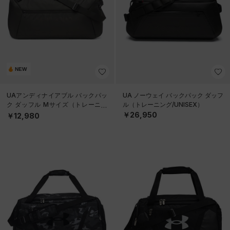
NEW
UAアンディナイアブル バックパッ
UA ノーウェイ バックパック ダッフ
ク ダッフル Mサイズ（トレーニン
ル（トレーニング/UNISEX）
グ/UNISEX）
￥26,950
￥12,980