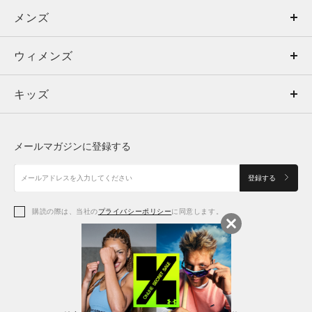
メンズ
メンズ
ウィメンズ
トップス
ウィメンズ
キッズ
トップス
ボトムス
キッズ
トップス
ボトムス
シューズ
シューズ
メールマガジンに登録する
ボトムス
シューズ
アクセサリー
アクセサリー
登録する
シューズ
アクセサリー
購読の際は、当社の
プライバシーポリシー
に同意します。
アクセサリー
スポーツブラ
レギンス＆タイツ