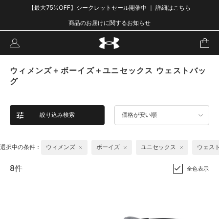
【最大75%OFF】シークレットセール開催中 ｜ 詳細はこちら
商品のお届けに関するお知らせ
ウィメンズ＋ボーイズ＋ユニセックス ウェストバッ
グ
絞り込み検索
価格が安い順
選択中の条件：
ウィメンズ
ボーイズ
ユニセックス
ウェス
8件
全色表示