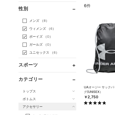
6件
通常価格
（6）
性別
セール
（0）
メンズ
（8）
ウィメンズ
（6）
ボーイズ
（0）
ガールズ
（0）
ユニセックス
（6）
スポーツ
ベースボール
（0）
カテゴリー
バスケットボール
（0）
UAオージー サック
トップス
グ/UNISEX）
ゴルフ
（2）
￥2,750
ボトムス
トレーニング
すべてのトップス
（4）
アクセサリー
すべてのボトムス
ランニング
（0）
（17）
ベースレイヤー