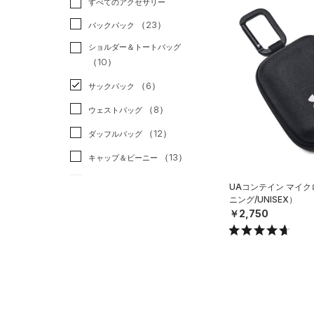
すべてのアクセサリー
（23）
スポーツスタイル
（0）
レギンス&タイツ
（50）
Tシャツ
（23）
アメリカンフットボール
バックパック
（24）
ショートパンツ
（9）
タンクトップ
（0）
ショルダー＆トートバッグ
（26）
パンツ(ロングパンツ)
（2）
ポロシャツ
（10）
サッカー
（0）
（2）
スウェット＆フリース
（10）
ロングTシャツ
リカバリー
（0）
（6）
サックパック
（2）
アンダーウェア
（5）
パーカー&トレーナー
その他
（0）
（8）
ウェストバッグ
（0）
スカート
（10）
ジャケット
（12）
ダッフルバッグ
（1）
スイムウェア
（4）
ジャージ
（13）
キャップ＆ビーニー
（0）
ベスト
（0）
ベルト
UAコンテイン マイ
（2）
ダウン・コート
ニング/UNISEX）
（4）
グローブ・手袋
￥2,750
（10）
スポーツブラ
（1）
アイウェア
（1）
セットアップ
リストバンド＆ヘッドバンド
（2）
（1）
スイムウェア
（0）
スポーツマスク
（28）