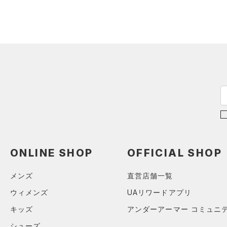
ソックス
（0）
ネックウォーマー
（2）
スリーブ
（3）
タオル
（0）
ボール
（0）
イヤホン＆ヘッドホン
（1）
ウォーターボトル
（4）
その他
シューズ
ONLINE SHOP
OFFICIAL SHOP
すべてのシューズ
サイズ
メンズ
直営店舗一覧
（38）
スポーツシューズ
ONESIZE
ウィメンズ
UAリワードアプリ
カラー
（0）
スパイク
キッズ
アンダーアーマー コミュニ
スポーツスタイルシューズ
（13）
シューズ