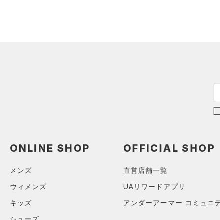
ソックス
（0）
ネックウォーマー
（3）
スリーブ
（4）
タオル
（0）
ボール
（0）
イヤホン＆ヘッドホン
（2）
ウォーターボトル
（5）
その他
シューズ
ONLINE SHOP
OFFICIAL SHOP
すべてのシューズ
サイズ
メンズ
直営店舗一覧
（48）
スポーツシューズ
ONESIZE
ウィメンズ
UAリワードアプリ
カラー
（2）
スパイク
キッズ
アンダーアーマー コミュニ
スポーツスタイルシューズ
（20）
シューズ