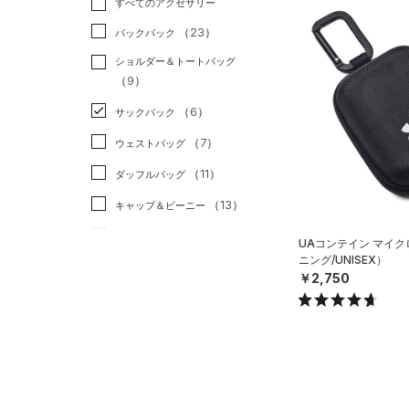
すべてのアクセサリー
（22）
スポーツスタイル
（0）
レギンス&タイツ
（69）
Tシャツ
（23）
アメリカンフットボール
バックパック
（23）
ショートパンツ
（9）
タンクトップ
（0）
ショルダー＆トートバッグ
（23）
パンツ(ロングパンツ)
（4）
ポロシャツ
（9）
サッカー
（0）
（2）
スウェット＆フリース
（13）
ロングTシャツ
リカバリー
（0）
（6）
サックパック
（2）
アンダーウェア
（5）
パーカー&トレーナー
その他
（0）
（7）
ウェストバッグ
（0）
スカート
（9）
ジャケット
（11）
ダッフルバッグ
（1）
スイムウェア
（3）
ジャージ
（13）
キャップ＆ビーニー
（0）
ベスト
（0）
ベルト
UAコンテイン マイ
（2）
ダウン・コート
ニング/UNISEX）
（6）
グローブ・手袋
￥2,750
（11）
スポーツブラ
（1）
アイウェア
（1）
セットアップ
リストバンド＆ヘッドバンド
（2）
（1）
スイムウェア
（0）
スポーツマスク
（34）