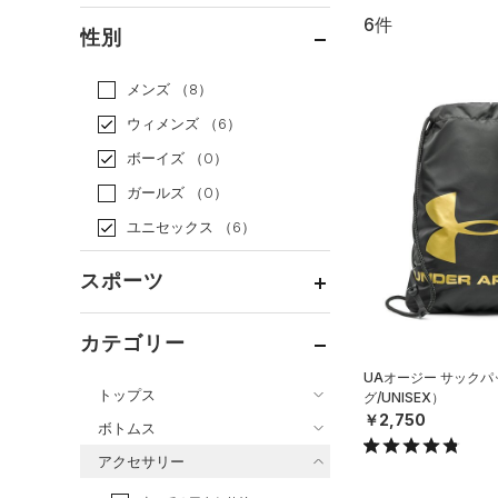
6件
通常価格
（6）
性別
セール
（0）
メンズ
（8）
ウィメンズ
（6）
ボーイズ
（0）
ガールズ
（0）
ユニセックス
（6）
スポーツ
ベースボール
（0）
カテゴリー
バスケットボール
（0）
UAオージー サック
トップス
グ/UNISEX）
ゴルフ
（2）
￥2,750
ボトムス
トレーニング
すべてのトップス
（4）
アクセサリー
すべてのボトムス
ランニング
（0）
（29）
ベースレイヤー