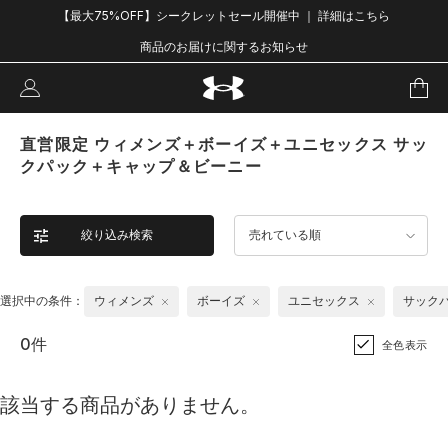
【最大75%OFF】シークレットセール開催中 ｜ 詳細はこちら
商品のお届けに関するお知らせ
直営限定 ウィメンズ＋ボーイズ＋ユニセックス サッ
クパック＋キャップ＆ビーニー
絞り込み検索
売れている順
選択中の条件：
ウィメンズ
ボーイズ
ユニセックス
サック
0件
全色表示
該当する商品がありません。