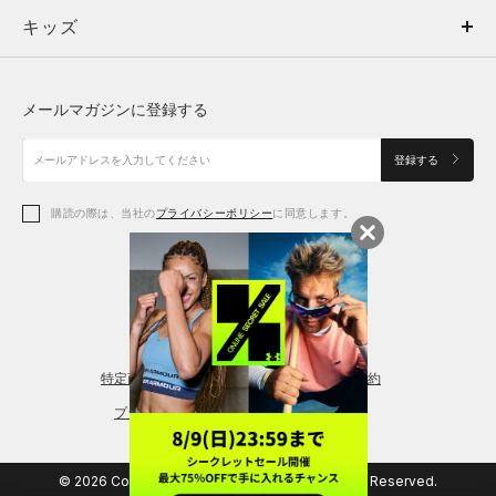
キッズ
トップス
ボトムス
キッズ
トップス
ボトムス
シューズ
シューズ
メールマガジンに登録する
ボトムス
シューズ
アクセサリー
アクセサリー
登録する
シューズ
アクセサリー
購読の際は、当社の
プライバシーポリシー
に同意します。
アクセサリー
スポーツブラ
レギンス＆タイツ
特定商取引法に基づく通販の表記
会員規約
プライバシーポリシー
© 2026 Copyright DOME Corporation. All Rights Reserved.