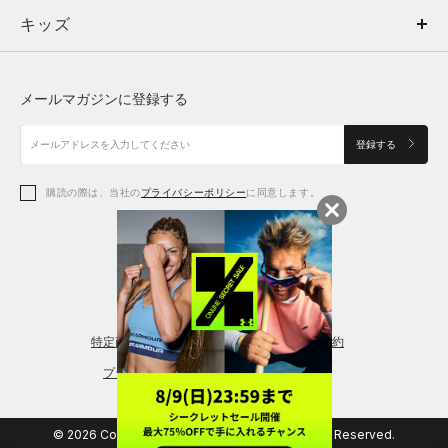
キッズ
トップス
ボトムス
キッズ
トップス
ボトムス
シューズ
シューズ
メールマガジンに登録する
ボトムス
シューズ
アクセサリー
アクセサリー
登録する
シューズ
アクセサリー
購読の際は、当社の
プライバシーポリシー
に同意します。
アクセサリー
スポーツブラ
レギンス＆タイツ
特定商取引法に基づく通販の表記
会員規約
プライバシーポリシー
© 2026 Copyright DOME Corporation. All Rights Reserved.