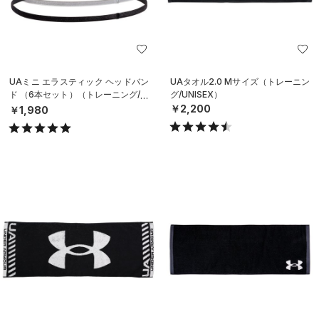
UAミニ エラスティック ヘッドバン
UAタオル2.0 Mサイズ（トレーニン
ド （6本セット）（トレーニング/W
グ/UNISEX）
OMEN）
￥2,200
￥1,980