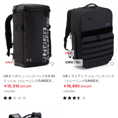
SALE
SALE
在庫残り僅か
UAターポリン バックパック2.0 40
UAトライアンフ ジム バックパック
リットル（トレーニング/UNISEX）
（トレーニング/UNISEX）
￥10,010
￥18,865
30%OFF
30%OFF
￥14,300
￥26,950