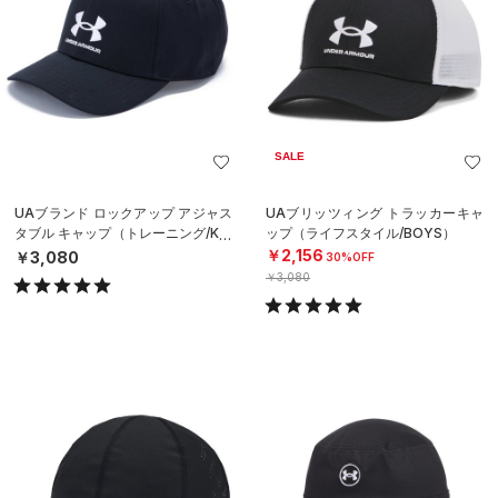
SALE
UAブランド ロックアップ アジャス
UAブリッツィング トラッカーキャ
タブル キャップ（トレーニング/KID
ップ（ライフスタイル/BOYS）
S）
￥2,156
￥3,080
30%OFF
￥3,080