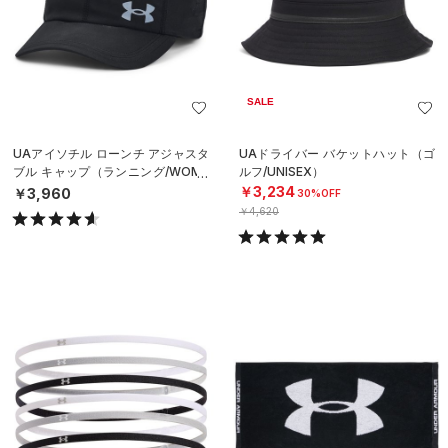
SALE
UAアイソチル ローンチ アジャスタ
UAドライバー バケットハット（ゴ
ブル キャップ（ランニング/WOME
ルフ/UNISEX）
N）
￥3,234
￥3,960
30%OFF
￥4,620