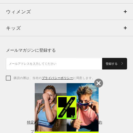
ウィメンズ
トップス
ウィメンズ
キッズ
トップス
ボトムス
キッズ
トップス
ボトムス
シューズ
シューズ
メールマガジンに登録する
ボトムス
シューズ
アクセサリー
アクセサリー
登録する
シューズ
アクセサリー
購読の際は、当社の
プライバシーポリシー
に同意します。
アクセサリー
スポーツブラ
レギンス＆タイツ
特定商取引法に基づく通販の表記
会員規約
プライバシーポリシー