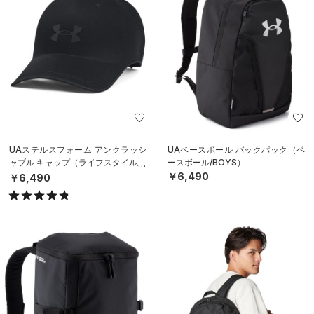
UAステルスフォーム アンクラッシ
UAベースボール バックパック（ベ
ャブル キャップ（ライフスタイル/U
ースボール/BOYS）
NISEX）
￥6,490
￥6,490