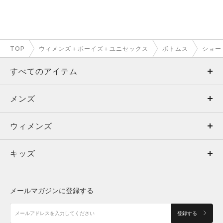
TOP
ウィメンズ＋ボーイズ＋ユニセックス
ボトムス
ショー
すべてのアイテム
メンズ
メンズ
ウィメンズ
トップス
ウィメンズ
キッズ
トップス
ボトムス
キッズ
トップス
ボトムス
シューズ
シューズ
メールマガジンに登録する
ボトムス
シューズ
アクセサリー
アクセサリー
登録する