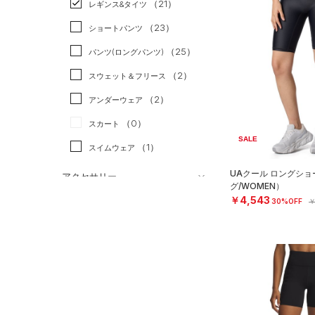
（21）
スポーツスタイル
（0）
レギンス&タイツ
（54）
Tシャツ
アメリカンフットボール
（23）
ショートパンツ
（12）
タンクトップ
（0）
（25）
パンツ(ロングパンツ)
（2）
ポロシャツ
サッカー
（0）
（2）
スウェット＆フリース
（10）
ロングTシャツ
リカバリー
（0）
（2）
アンダーウェア
（5）
パーカー&トレーナー
その他
（0）
（0）
スカート
（9）
ジャケット
SALE
（1）
スイムウェア
（3）
ジャージ
（0）
UAクール ロングシ
ベスト
アクセサリー
グ/WOMEN）
シューズ
（2）
ダウン・コート
￥4,543
すべてのアクセサリー
30%OFF
￥
（8）
スポーツブラ
すべてのシューズ
（24）
バックパック
サイズ
（1）
（37）
セットアップ
スポーツシューズ
ショルダー＆トートバッグ
（10）
YXS(120cm)
カラー
（0）
（1）
スイムウェア
スパイク
YS(130cm)
（7）
サックパック
スポーツスタイルシューズ
YM(140cm)
（10）
（8）
ウェストバッグ