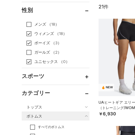
21件
通常価格
（14）
性別
セール
（7）
メンズ
（18）
ウィメンズ
（18）
ボーイズ
（3）
ガールズ
（2）
ユニセックス
（0）
スポーツ
NEW
ベースボール
（1）
カテゴリー
バスケットボール
（0）
UAヒートギア エリ
トップス
（トレーニング/WOM
ゴルフ
（0）
￥6,930
ボトムス
トレーニング
すべてのトップス
（17）
すべてのボトムス
ランニング
（3）
（17）
ベースレイヤー