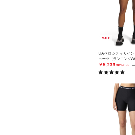
ブラック
ホワイト
ブラウン
グリーン
YL(150cm)
（2）
サンダル
（12）
ダッフルバッグ
YXL(160cm)
（15）
キャップ＆ビーニー
XS
ブルー
パープル
レッド
イエロー
（0）
ベルト
S
（4）
SALE
グローブ・手袋
M
オレンジ
その他
（1）
アイウェア
L
UAベロシティ 6イン
ョーツ（ランニング/W
リストバンド＆ヘッドバンド
XL
価格
￥5,236
（2）
30%OFF
￥
2XL
（0）
スポーツマスク
3XL
テクノロジー
～
（27）
円
円
ソックス
4XL
FLOW(フロー)
（0）
在庫
5XL
（0）
ネックウォーマー
HOVR(ホバー)
（0）
6XL
（2）
スリーブ
在庫あり
CHARGED(チャージド)
（0）
限定
FREE
（3）
タオル
MICRO G(マイクロＧ)
（0）
（0）
直営限定
ボール
（3）
コレクション
TRIBASE(トライベース)