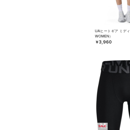
公式サイト限定
（0）
（0）
（0）
イヤホン＆ヘッドホン
プロジェクトロック
（0）
在庫残りわずか
（0）
RUSH(ラッシュ)
（0）
（1）
ウォーターボトル
ステフィン・カリー
（0）
ISO-CHILL(アイソチル)
（1）
（7）
その他
アジア限定
（0）
Tech(テック)
（0）
UAヒートギア ミデ
WOMEN）
COLDGEAR ARMOUR(コール
￥3,960
ドギアアーマー)
（0）
HEATGEAR ARMOUR(ヒート
ギアアーマー)
（4）
STORM(ストーム)
（0）
COLDGEAR INFRARED(コー
ルドギアインフラレッド)
（0）
AUXETIC(オーゼティック)
（0）
Charged Cotton(チャージド
コットン)
（0）
SALE