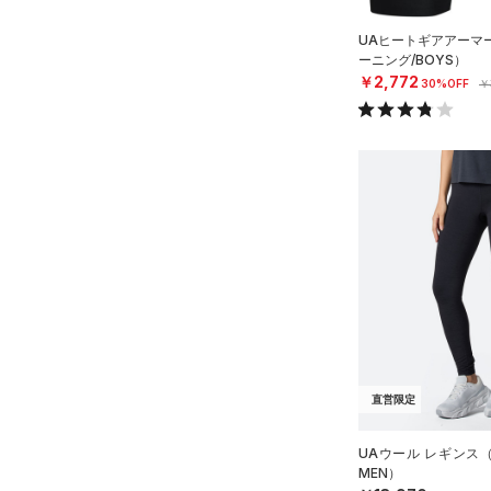
Rival Fleece(ライバルフリー
ス)
（0）
UAヒートギアアーマ
Armour Fleece(アーマーフリ
ーニング/BOYS）
￥2,772
ース)
（0）
30%OFF
￥
直営限定
UAウール レギンス
MEN）