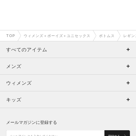
TOP
ウィメンズ＋ボーイズ＋ユニセックス
ボトムス
レギン
すべてのアイテム
メンズ
メンズ
ウィメンズ
トップス
ウィメンズ
キッズ
トップス
ボトムス
キッズ
トップス
ボトムス
シューズ
シューズ
メールマガジンに登録する
ボトムス
シューズ
アクセサリー
アクセサリー