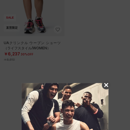
SALE
直営限定
UAクリンクル ウーブン ショーツ
（ライフスタイル/WOMEN）
￥6,237
30%OFF
￥8,910
他のおすすめアイテム