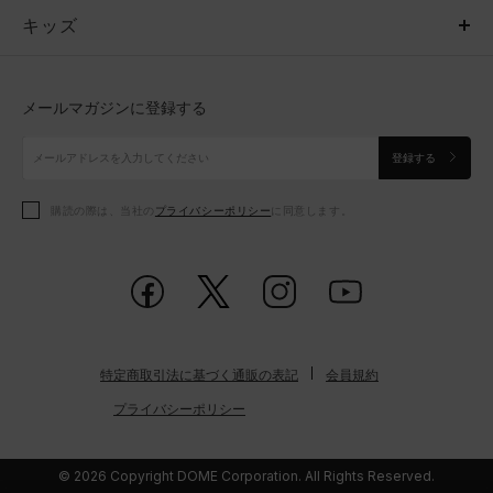
キッズ
トップス
ボトムス
キッズ
トップス
ボトムス
シューズ
シューズ
メールマガジンに登録する
ボトムス
シューズ
アクセサリー
アクセサリー
登録する
シューズ
アクセサリー
購読の際は、当社の
プライバシーポリシー
に同意します。
アクセサリー
スポーツブラ
レギンス＆タイツ
特定商取引法に基づく通販の表記
会員規約
プライバシーポリシー
© 2026 Copyright DOME Corporation. All Rights Reserved.