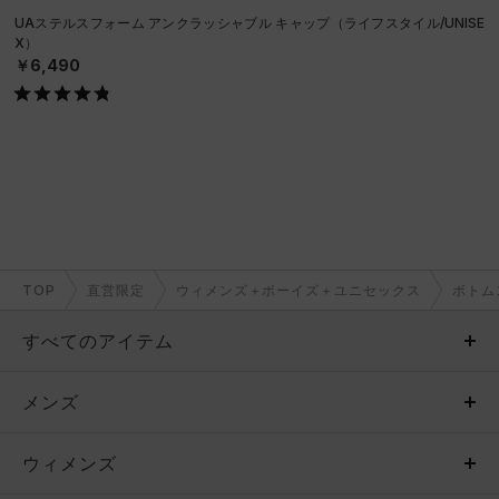
UAステルスフォーム アンクラッシャブル キャップ（ライフスタイル/UNISE
X）
￥6,490
TOP
直営限定
ウィメンズ＋ボーイズ＋ユニセックス
ボトム
すべてのアイテム
メンズ
メンズ
ウィメンズ
トップス
ウィメンズ