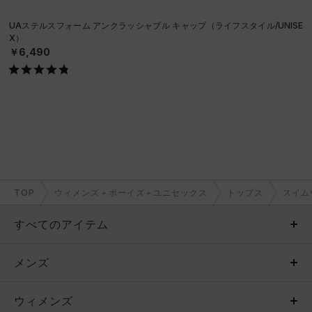
UAステルスフォーム アンクラッシャブル キャップ（ライフスタイル/UNISE
X）
￥6,490
TOP
ウィメンズ＋ボーイズ＋ユニセックス
トップス
スイム
すべてのアイテム
メンズ
メンズ
ウィメンズ
トップス
ウィメンズ