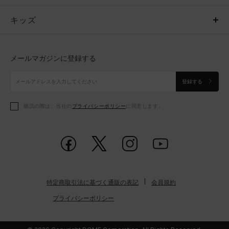
キッズ
トップス
ボトムス
キッズ
トップス
ボトムス
シューズ
シューズ
メールマガジンに登録する
ボトムス
シューズ
アクセサリー
アクセサリー
登録する
シューズ
アクセサリー
購読の際は、当社の
プライバシーポリシー
に同意します。
アクセサリー
スポーツブラ
レギンス＆タイツ
特定商取引法に基づく通販の表記
会員規約
プライバシーポリシー